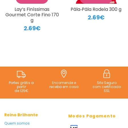
Lay’s Finíssimas
Pála‑Pála Rodela 300 g
Gourmet Corte Fino 170
2.69€
g
2.69€
Portes grátis a
Encomende e
Site Seguro
partir
receba em casa
com certificado
de 125€
SSL
Reino Brilhante
Modos Pagamento
Quem somos