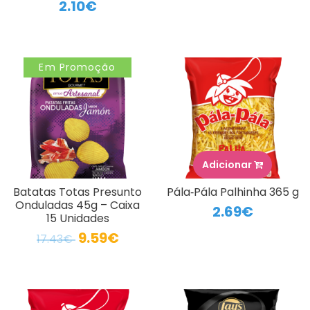
2.10€
Em Promoção
Adicionar
Batatas Totas Presunto
Pála‑Pála Palhinha 365 g
Onduladas 45g – Caixa
2.69€
15 Unidades
9.59€
17.43€