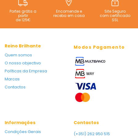
Portes grátis a
Encomende e
Site Seguro
partir
receba em casa
com certificado
de 125€
SSL
Reino Brilhante
Modos Pagamento
Quem somos
O nosso objectivo
Políticas da Empresa
Marcas
Contactos
Informações
Contactos
Condições Gerais
(+351) 262 950 515