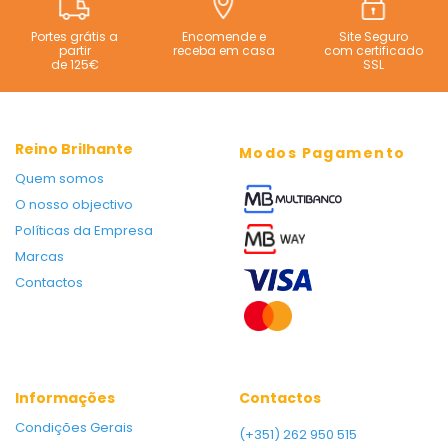
Portes grátis a
Encomende e
Site Seguro
partir
receba em casa
com certificado
de 125€
SSL
Reino Brilhante
Modos Pagamento
Quem somos
O nosso objectivo
Políticas da Empresa
Marcas
Contactos
Informações
Contactos
Condições Gerais
(+351) 262 950 515