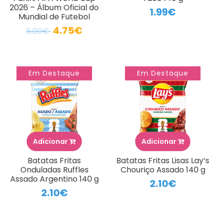
2026 – Álbum Oficial do
1.99€
Mundial de Futebol
4.75€
5.00€
Em Destaque
Em Destaque
Adicionar
Adicionar
Batatas Fritas
Batatas Fritas Lisas Lay’s
Onduladas Ruffles
Chouriço Assado 140 g
Assado Argentino 140 g
2.10€
2.10€