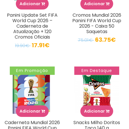
Adicionar
Adicionar
Panini Update Set FIFA
Cromos Mundial 2026
World Cup 2026 –
Panini FIFA World Cup
Caderneta de
2026 - Caixa 50
Atualização + 120
Saquetas
Cromos Oficiais
63.75€
75.01€
17.91€
19.90€
Em Promoção
Em Destaque
Adicionar
Adicionar
Caderneta Mundial 2026
Snacks Milho Doritos
Panini FIFA World Cup
Taco 140 g