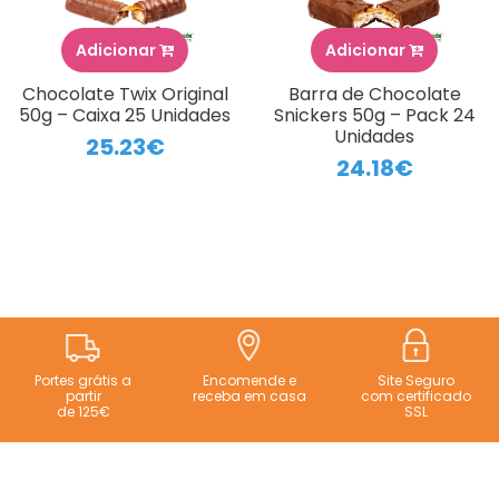
Adicionar
Adicionar
Chocolate Twix Original
Barra de Chocolate
50g – Caixa 25 Unidades
Snickers 50g – Pack 24
Unidades
25.23€
24.18€
Portes grátis a
Encomende e
Site Seguro
partir
receba em casa
com certificado
de 125€
SSL