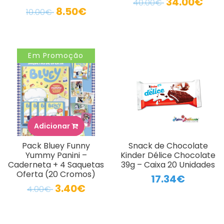
34.00€
40.00€
8.50€
10.00€
Em Promoção
Adicionar
Pack Bluey Funny
Snack de Chocolate
Yummy Panini –
Kinder Délice Chocolate
Caderneta + 4 Saquetas
39g – Caixa 20 Unidades
Oferta (20 Cromos)
17.34€
3.40€
4.00€