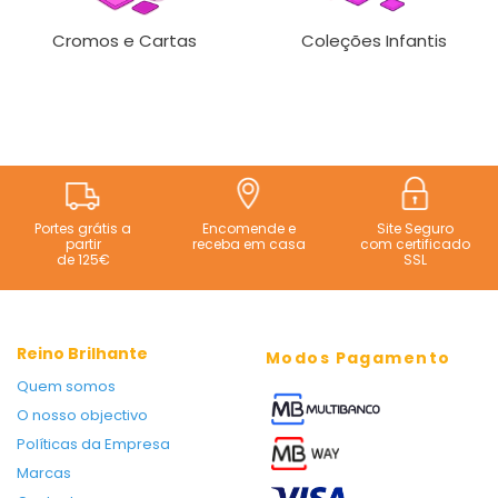
Cromos e Cartas
Coleções Infantis
Portes grátis a
Encomende e
Site Seguro
partir
receba em casa
com certificado
de 125€
SSL
Reino Brilhante
Modos Pagamento
Quem somos
O nosso objectivo
Políticas da Empresa
Marcas