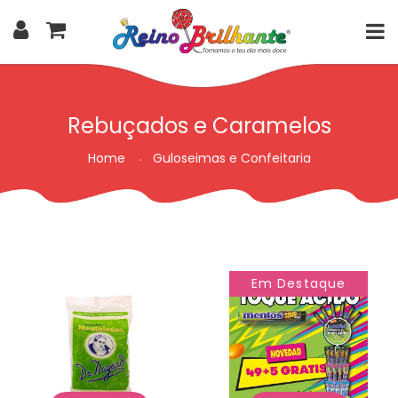
Rebuçados e Caramelos
Home
Guloseimas e Confeitaria
Em Destaque