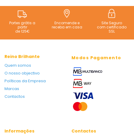
Portes grátis a
Encomende e
Site Seguro
partir
receba em casa
com certificado
de 125€
SSL
Reino Brilhante
Modos Pagamento
Quem somos
O nosso objectivo
Políticas da Empresa
Marcas
Contactos
Informações
Contactos