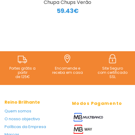
Chupa Chups Verão
59.43€
Portes grátis a
Encomende e
Site Seguro
partir
receba em casa
com certificado
de 125€
SSL
Reino Brilhante
Modos Pagamento
Quem somos
O nosso objectivo
Políticas da Empresa
Marcas