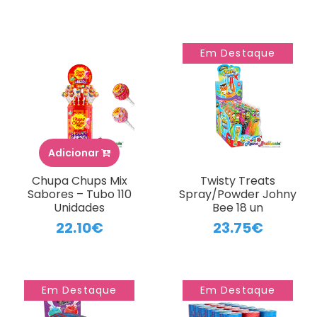
Em Destaque
Adicionar
Chupa Chups Mix
Twisty Treats
Sabores – Tubo 110
Spray/Powder Johny
Unidades
Bee 18 un
22.10€
23.75€
Em Destaque
Em Destaque