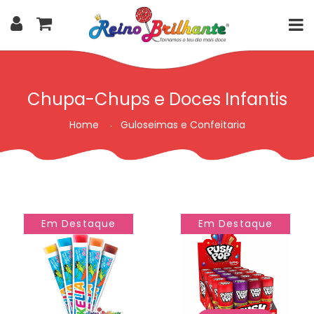
Chupa-Chups e Doces Infantis
Home
Guloseimas e Confeitaria
Em Destaque
Em Destaque