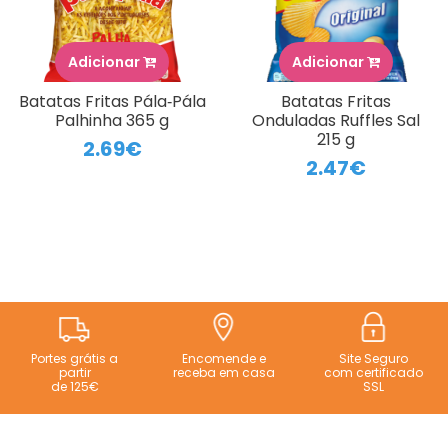
Adicionar
Adicionar
Batatas Fritas Pála‑Pála
Batatas Fritas
Palhinha 365 g
Onduladas Ruffles Sal
215 g
2.69€
2.47€
Portes grátis a
Encomende e
Site Seguro
partir
receba em casa
com certificado
de 125€
SSL