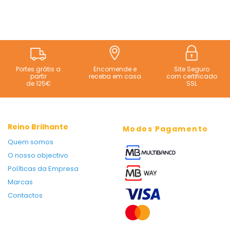
Portes grátis a
Encomende e
Site Seguro
partir
receba em casa
com certificado
de 125€
SSL
Reino Brilhante
Modos Pagamento
Quem somos
O nosso objectivo
Políticas da Empresa
Marcas
Contactos