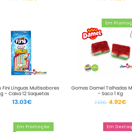
Em Promo
Fini Línguas Multisabores
Gomas Damel Talhadas M
g – Caixa 12 Saquetas
– Saco 1 Kg
13.03€
4.92€
7.10€
Em Promoção
Em Desta