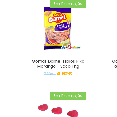
Em Promoção
Gomas Damel Tijolos Pika
G
Morango – Saco 1 Kg
R
4.92€
7.10€
Em Promoção