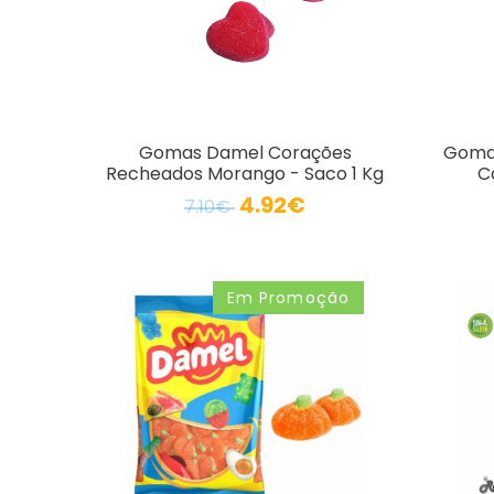
Gomas Damel Corações
Gomas 
Recheados Morango - Saco 1 Kg
C
4.92€
7.10€
Em Promoção