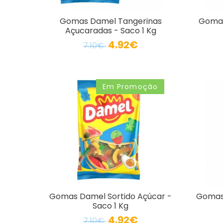
Gomas Damel Tangerinas
Gomas
Açucaradas - Saco 1 Kg
4.92€
7.10€
Em Promoção
Gomas Damel Sortido Açúcar -
Gomas 
Saco 1 Kg
4.92€
7.10€