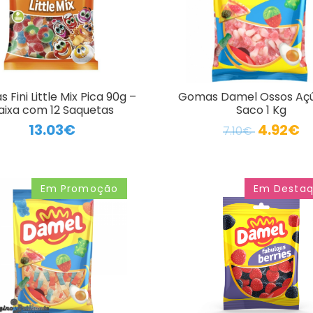
Fini Little Mix Pica 90g –
Gomas Damel Ossos Açú
aixa com 12 Saquetas
Saco 1 Kg
13.03€
4.92€
7.10€
Em Promoção
Em Desta