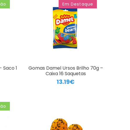
ção
Em Destaque
 Saco 1
Gomas Damel Ursos Brilho 70g –
Caixa 16 Saquetas
13.19€
ção