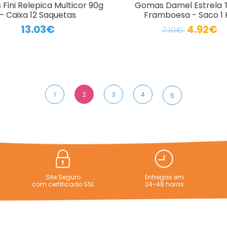
Fini Relepica Multicor 90g
Gomas Damel Estrela T
– Caixa 12 Saquetas
Framboesa - Saco 1 
13.03€
4.92€
7.10€
1
2
3
4
5
Site Seguro
Entregas em
com certificado SSL
24-48 horas