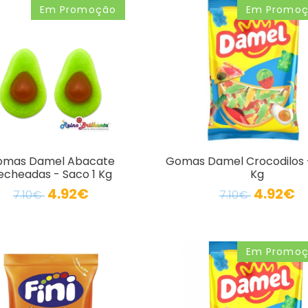
Em Promoção
Em Promo
omas Damel Abacate
Gomas Damel Crocodilos -
echeadas - Saco 1 Kg
Kg
4.92€
4.92€
7.10€
7.10€
Em Promo