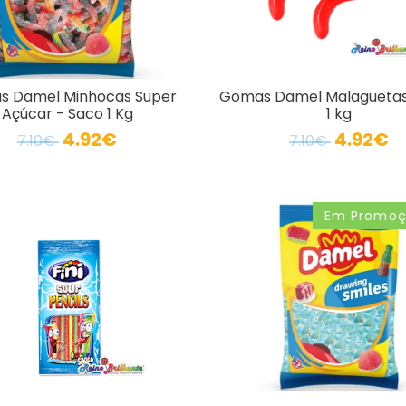
 Damel Minhocas Super
Gomas Damel Malaguetas
Açúcar - Saco 1 Kg
1 kg
4.92€
4.92€
7.10€
7.10€
Em Promo