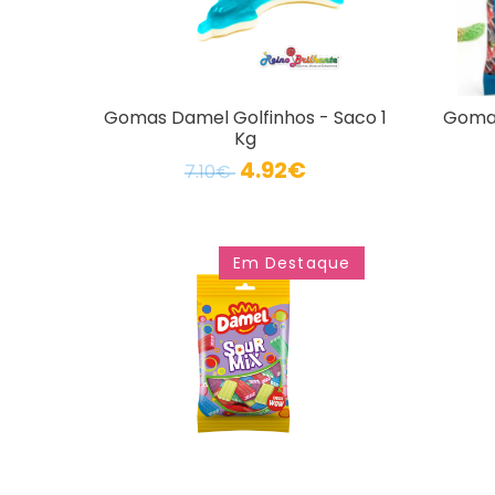
Gomas Damel Golfinhos - Saco 1
Gomas
Kg
4.92€
7.10€
Em Destaque