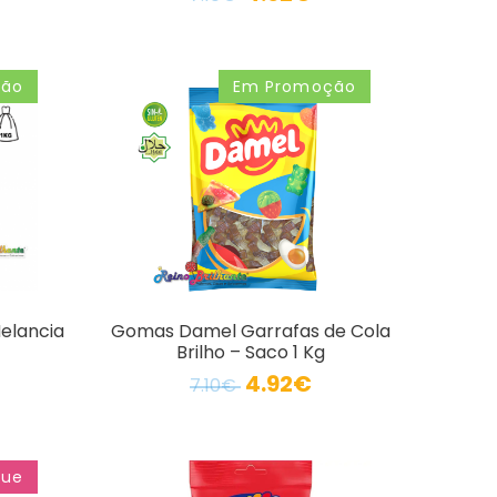
ção
Em Promoção
elancia
Gomas Damel Garrafas de Cola
Brilho – Saco 1 Kg
4.92€
7.10€
que