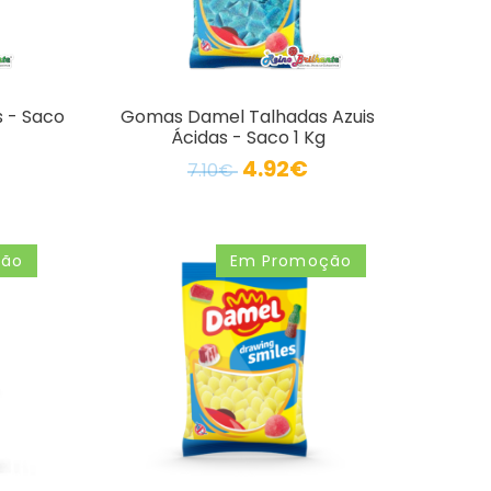
 - Saco
Gomas Damel Talhadas Azuis
Ácidas - Saco 1 Kg
4.92€
7.10€
ção
Em Promoção