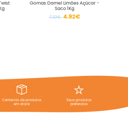
wist
Gomas Damel Limões Açúcar -
Kg
Saco 1Kg
4.92€
7.10€
Centenas de produtos
Seus produtos
em stock
preferidos