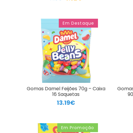
Em Destaque
Gomas Damel Feijões 70g – Caixa
Gomas 
16 Saquetas
90
13.19€
Em Promoção