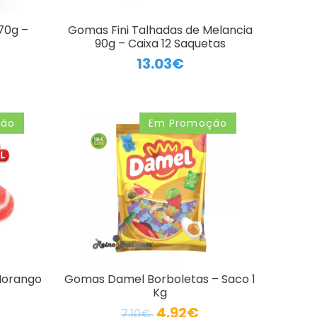
70g –
Gomas Fini Talhadas de Melancia
90g – Caixa 12 Saquetas
13.03€
ção
Em Promoção
Morango
Gomas Damel Borboletas – Saco 1
Kg
4.92€
7.10€