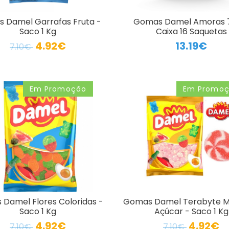
 Damel Garrafas Fruta -
Gomas Damel Amoras 
Saco 1 Kg
Caixa 16 Saquetas
4.92€
13.19€
7.10€
Em Promoção
Em Promo
Damel Flores Coloridas -
Gomas Damel Terabyte 
Saco 1 Kg
Açúcar - Saco 1 Kg
4.92€
4.92€
7.10€
7.10€