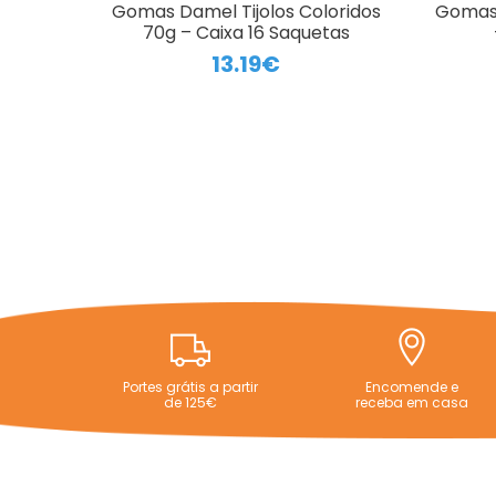
Gomas Damel Tijolos Coloridos
Gomas 
70g – Caixa 16 Saquetas
13.19€
Portes grátis a partir
Encomende e
de 125€
receba em casa