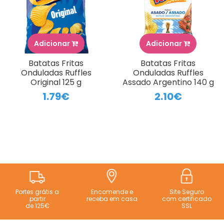
Adicionar
Adicionar
Batatas Fritas
Batatas Fritas
Onduladas Ruffles
Onduladas Ruffles
Original 125 g
Assado Argentino 140 g
1.79€
2.10€
Portes grátis a
Encomende e
Site Seguro
partir
receba em casa
com certificado
de 125€
SSL