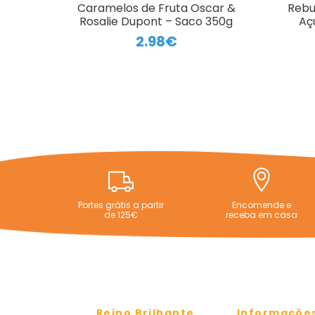
Caramelos de Fruta Oscar &
Rebu
Rosalie Dupont – Saco 350g
Açú
2.98€
Portes grátis a partir
Encomende e
de 125€
receba em casa
Reino Brilhante
Informaçõe