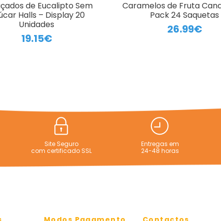
çados de Eucalipto Sem
Caramelos de Fruta Can
car Halls – Display 20
Pack 24 Saquetas
Unidades
26.99€
19.15€
Site Seguro
Entregas em
com certificado SSL
24-48 horas
s
Modos Pagamento
Contactos