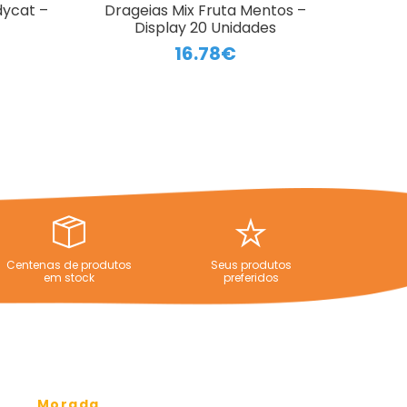
dycat –
Drageias Mix Fruta Mentos –
Display 20 Unidades
16.78€
Centenas de produtos
Seus produtos
em stock
preferidos
Morada