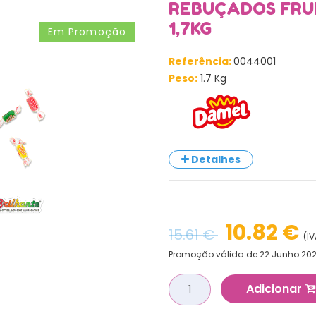
REBUÇADOS FRUI
1,7KG
Em Promoção
Referência:
0044001
Peso:
1.7 Kg
Detalhes
10.82 €
15.61 €
(IV
Promoção válida de 22 Junho 202
Adicionar