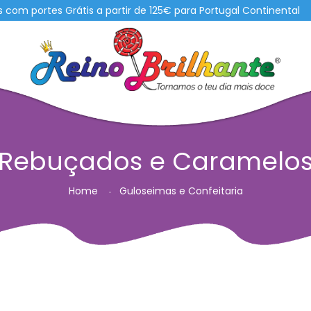
 portes Grátis a partir de 125€ para Portugal Continental
Rebuçados e Caramelo
Home
Guloseimas e Confeitaria