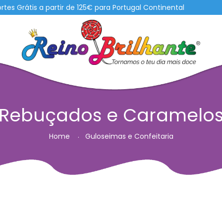
átis a partir de 125€ para Portugal Continental
Rebuçados e Caramelo
Home
Guloseimas e Confeitaria