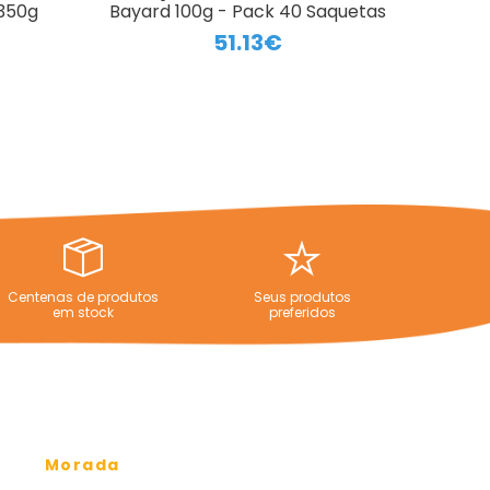
 350g
Bayard 100g - Pack 40 Saquetas
51.13€
Centenas de produtos
Seus produtos
em stock
preferidos
Morada