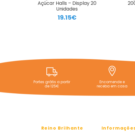
Açúcar Halls – Display 20
20
Unidades
19.15€
Portes grátis a partir
Encomende e
de 125€
receba em casa
Reino Brilhante
Informaçõe