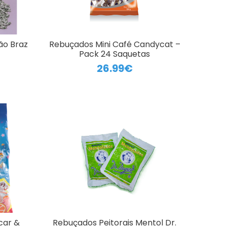
ão Braz
Rebuçados Mini Café Candycat –
Pack 24 Saquetas
26.99€
car &
Rebuçados Peitorais Mentol Dr.