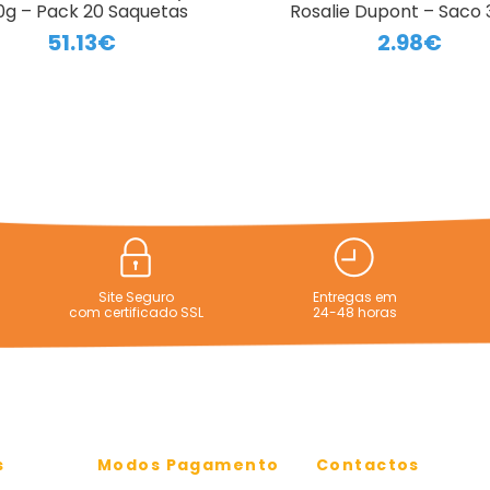
0g – Pack 20 Saquetas
Rosalie Dupont – Saco
51.13€
2.98€
Site Seguro
Entregas em
com certificado SSL
24-48 horas
s
Modos Pagamento
Contactos