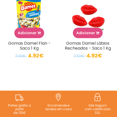
Adicionar
Adicionar
Gomas Damel Flan -
Gomas Damel Lábios
Saco 1 Kg
Recheados - Saco 1 Kg
4.92€
4.92€
7.10€
7.10€
Portes grátis a
Encomende e
Site Seguro
partir
receba em casa
com certificado
de 125€
SSL