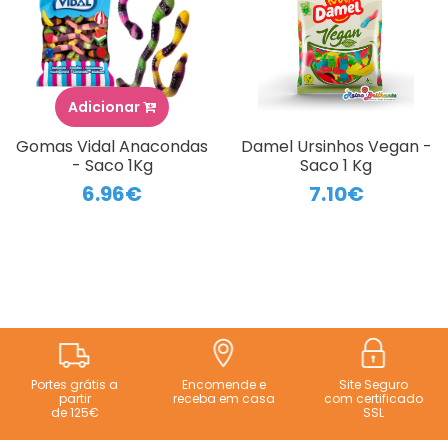
Adicionar
Gomas Vidal Anacondas
Damel Ursinhos Vegan -
- Saco 1Kg
Saco 1 Kg
6.96€
7.10€
Portes grátis a
Encomende e
Site Seguro
partir
receba em casa
com certificado
de 125€
SSL