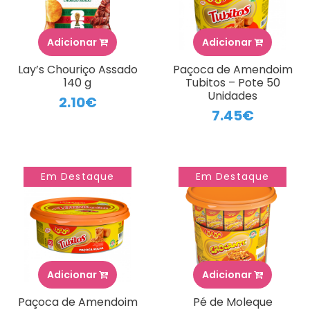
Adicionar
Adicionar
Lay’s Chouriço Assado
Paçoca de Amendoim
140 g
Tubitos – Pote 50
Unidades
2.10€
7.45€
Em Destaque
Em Destaque
Adicionar
Adicionar
Paçoca de Amendoim
Pé de Moleque