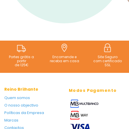
Portes grátis a
Encomende e
Site Seguro
partir
receba em casa
com certificado
de 125€
SSL
Reino Brilhante
Modos Pagamento
Quem somos
O nosso objectivo
Políticas da Empresa
Marcas
Contactos