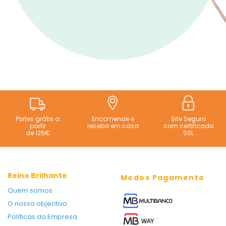
Portes grátis a
Encomende e
Site Seguro
partir
receba em casa
com certificado
de 125€
SSL
Reino Brilhante
Modos Pagamento
Quem somos
O nosso objectivo
Políticas da Empresa