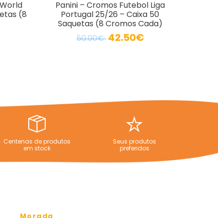
 World
Panini – Cromos Futebol Liga
etas (8
Portugal 25/26 – Caixa 50
Saquetas (8 Cromos Cada)
42.50€
50.00€
Centenas de produtos
Seus produtos
em stock
preferidos
Morada