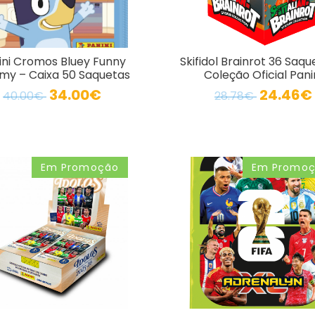
ini Cromos Bluey Funny
Skifidol Brainrot 36 Saqu
y – Caixa 50 Saquetas
Coleção Oficial Pani
34.00€
24.46€
40.00€
28.78€
Em Promoção
Em Promo