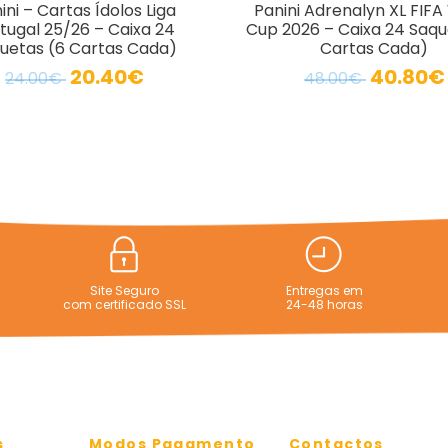
ini – Cartas Ídolos Liga
Panini Adrenalyn XL FIFA
tugal 25/26 – Caixa 24
Cup 2026 – Caixa 24 Saqu
uetas (6 Cartas Cada)
Cartas Cada)
20.40€
40.80€
24.00€
48.00€
Site Seguro
Entregas em
com certificado SSL
24-48 horas
s
Modos Pagamento
Contactos