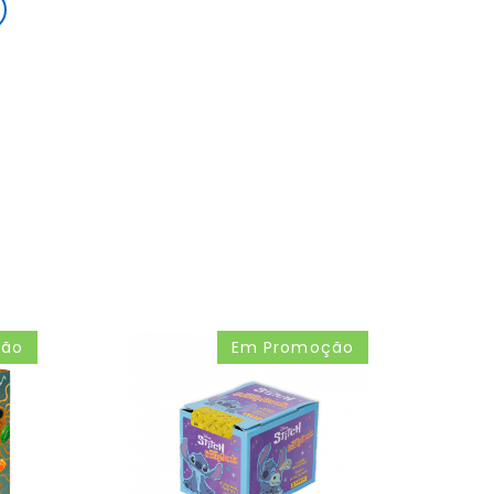
ção
Em Promoção