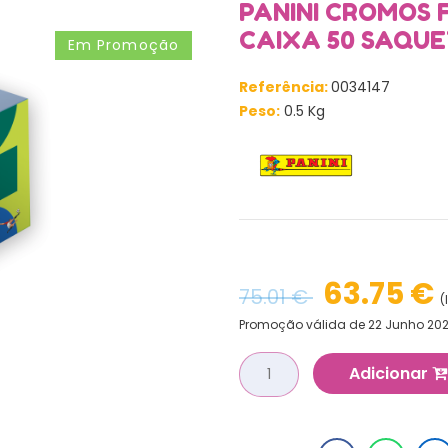
PANINI CROMOS 
CAIXA 50 SAQU
Em Promoção
Referência:
0034147
Peso:
0.5 Kg
63.75 €
75.01 €
(
Promoção válida de 22 Junho 202
Adicionar