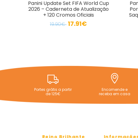
Panini Update Set FIFA World Cup
Pan
2026 – Caderneta de Atualização
Por
+ 120 Cromos Oficiais
Saq
17.91€
19.90€
Portes grátis a partir
Encomende e
de 125€
receba em casa
Reino Brilhante
Informaçõe