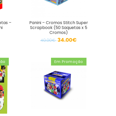
etas –
Panini – Cromos Stitch Super
ni
Scrapbook (50 Saquetas x 5
Cromos)
34.00€
40.00€
ção
Em Promoção