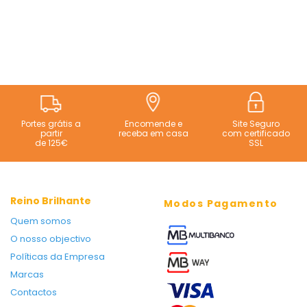
Portes grátis a
Encomende e
Site Seguro
partir
receba em casa
com certificado
de 125€
SSL
Reino Brilhante
Modos Pagamento
Quem somos
O nosso objectivo
Políticas da Empresa
Marcas
Contactos