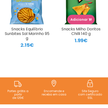
Adicionar
Snacks Equilíbrio
Snacks Milho Doritos
Sunbites Sal Marinho 95
Chilli 140 g
g
1.99€
2.15€
Portes grátis a
Encomende e
Site Seguro
partir
receba em casa
com certificado
de 125€
SSL