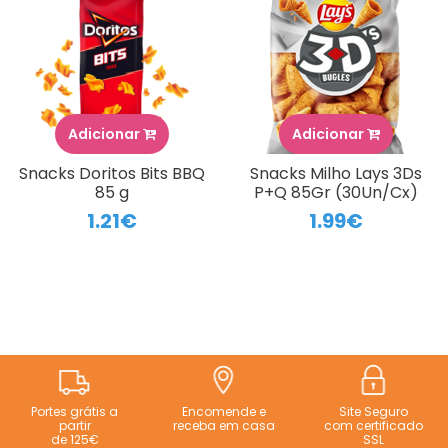
Adicionar
Adicionar
Snacks Doritos Bits BBQ
Snacks Milho Lays 3Ds
85 g
P+Q 85Gr (30Un/Cx)
1.21€
1.99€
Portes grátis a
Encomende e
Site Seguro
partir
receba em casa
com certificado
de 125€
SSL