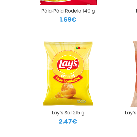
Pála‑Pála Rodela 140 g
1.69€
Lay’s Sal 215 g
Lay’s
2.47€