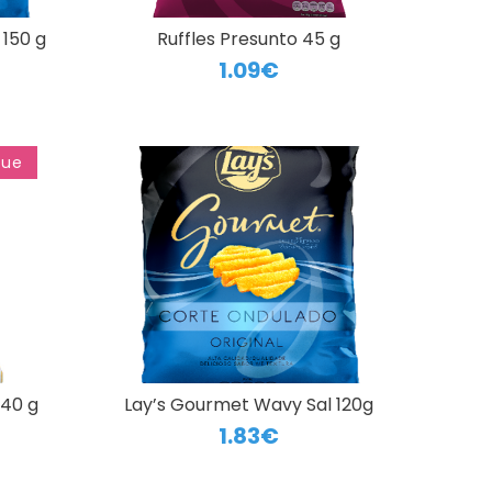
 150 g
Ruffles Presunto 45 g
1.09€
que
140 g
Lay’s Gourmet Wavy Sal 120g
1.83€