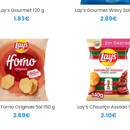
Lay’s Gourmet 120 g
Lay’s Gourmet Wavy Sal
1.83€
2.69€
Em Desta
 Forno Originais Sal 150 g
Lay’s Chouriço Assado 
2.69€
2.10€