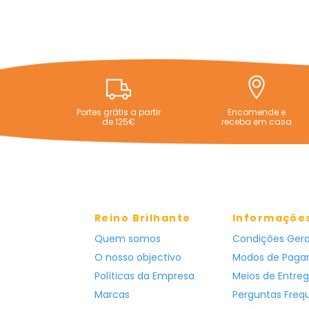
Portes grátis a partir
Encomende e
de 125€
receba em casa
Reino Brilhante
Informaçõe
Quem somos
Condições Gera
O nosso objectivo
Modos de Pag
Políticas da Empresa
Meios de Entre
Marcas
Perguntas Freq