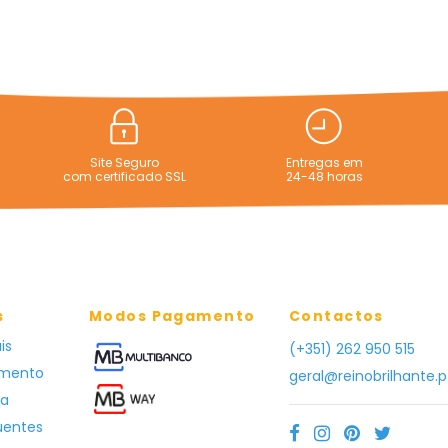
Site Seguro
Entregas em
com certificado SSL
24-48 horas
s
Modos Pagamento
Contactos
is
(+351) 262 950 515
amento
geral@reinobrilhante.p
ga
uentes