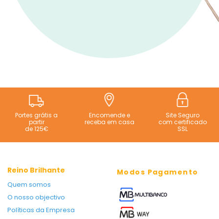
Portes grátis a
Encomende e
Site Seguro
partir
receba em casa
com certificado
de 125€
SSL
Reino Brilhante
Modos Pagamento
Quem somos
O nosso objectivo
Políticas da Empresa