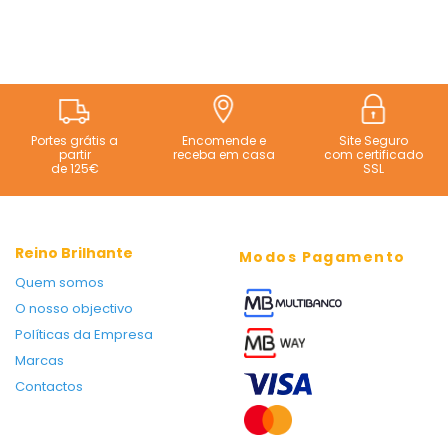
Portes grátis a
Encomende e
Site Seguro
partir
receba em casa
com certificado
de 125€
SSL
Reino Brilhante
Modos Pagamento
Quem somos
O nosso objectivo
Políticas da Empresa
Marcas
Contactos