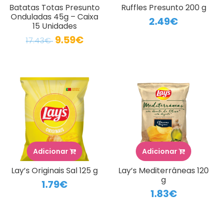
Batatas Totas Presunto
Ruffles Presunto 200 g
Onduladas 45g – Caixa
2.49€
15 Unidades
9.59€
17.43€
Adicionar
Adicionar
Lay’s Originais Sal 125 g
Lay’s Mediterrâneas 120
g
1.79€
1.83€