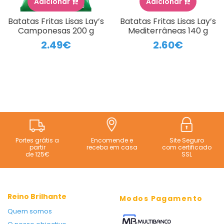
Adicionar
Adicionar
Batatas Fritas Lisas Lay’s
Batatas Fritas Lisas Lay’s
Camponesas 200 g
Mediterrâneas 140 g
2.49€
2.60€
Portes grátis a
Encomende e
Site Seguro
partir
receba em casa
com certificado
de 125€
SSL
Reino Brilhante
Modos Pagamento
Quem somos