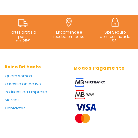
Portes grátis a
Encomende e
Site Seguro
partir
receba em casa
com certificado
de 125€
SSL
Reino Brilhante
Modos Pagamento
Quem somos
O nosso objectivo
Políticas da Empresa
Marcas
Contactos