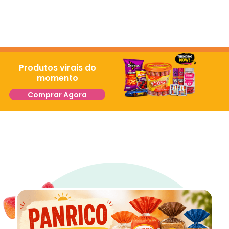
Produtos virais do
momento
Comprar Agora
Panini & Hot Wheels
Descobre cartas Panini, Hot Wheels e coleções