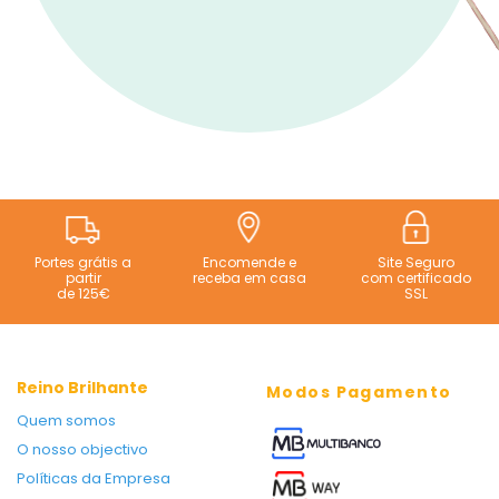
Portes grátis a
Encomende e
Site Seguro
partir
receba em casa
com certificado
de 125€
SSL
Reino Brilhante
Modos Pagamento
Quem somos
O nosso objectivo
Políticas da Empresa