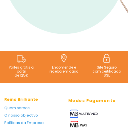
Portes grátis a
Encomende e
Site Seguro
partir
receba em casa
com certificado
de 125€
SSL
Reino Brilhante
Modos Pagamento
Quem somos
O nosso objectivo
Políticas da Empresa