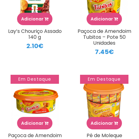
Adicionar
Adicionar
Lay’s Chouriço Assado
Paçoca de Amendoim
140 g
Tubitos – Pote 50
Unidades
2.10€
7.45€
Em Destaque
Em Destaque
Adicionar
Adicionar
Paçoca de Amendoim
Pé de Moleque