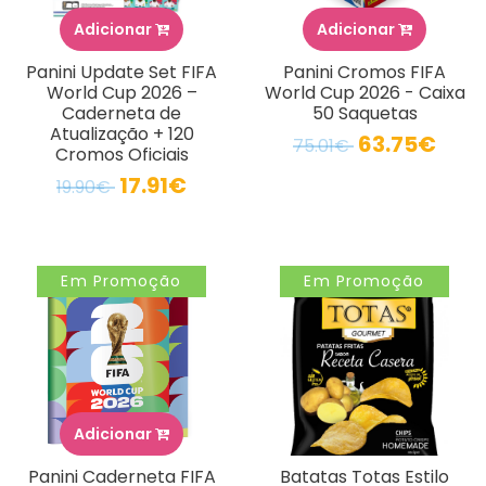
Adicionar
Adicionar
Panini Update Set FIFA
Panini Cromos FIFA
World Cup 2026 –
World Cup 2026 - Caixa
Caderneta de
50 Saquetas
Atualização + 120
63.75€
75.01€
Cromos Oficiais
17.91€
19.90€
Em Promoção
Em Promoção
Adicionar
Panini Caderneta FIFA
Batatas Totas Estilo