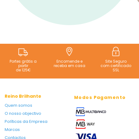
Portes grátis a
Encomende e
Site Seguro
partir
receba em casa
com certificado
de 125€
SSL
Reino Brilhante
Modos Pagamento
Quem somos
O nosso objectivo
Políticas da Empresa
Marcas
Contactos