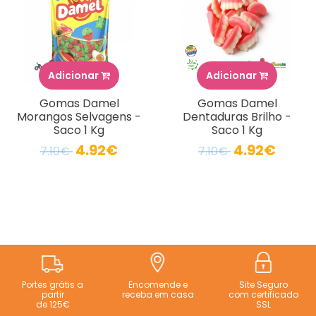
Adicionar
Adicionar
Gomas Damel
Gomas Damel
Morangos Selvagens -
Dentaduras Brilho -
Saco 1 Kg
Saco 1 Kg
4.92€
4.92€
7.10€
7.10€
Portes grátis a
Encomende e
Site Seguro
partir
receba em casa
com certificado
de 125€
SSL