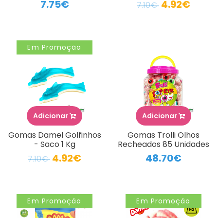
7.75€
4.92€
7.10€
Em Promoção
Adicionar
Adicionar
Gomas Damel Golfinhos
Gomas Trolli Olhos
- Saco 1 Kg
Recheados 85 Unidades
4.92€
48.70€
7.10€
Em Promoção
Em Promoção