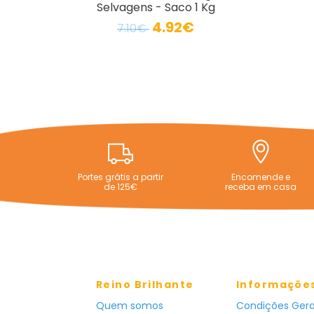
Selvagens - Saco 1 Kg
4.92€
7.10€
Portes grátis a partir
Encomende e
de 125€
receba em casa
Reino Brilhante
Informaçõe
Quem somos
Condições Gera