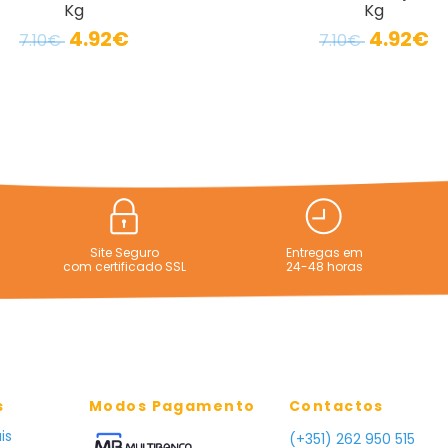
Kg
Kg
4.92€
4.92€
7.10€
7.10€
Site Seguro
Entregas em
com certificado SSL
24-48 horas
s
Modos Pagamento
Contactos
is
(+351) 262 950 515