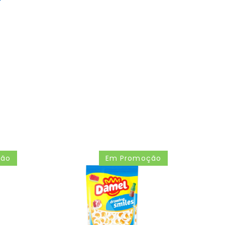
ção
Em Promoção