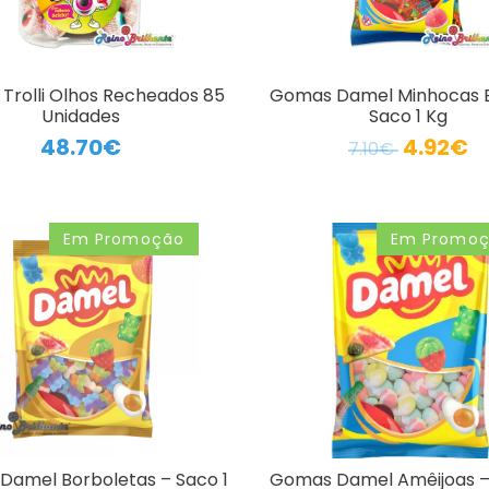
Trolli Olhos Recheados 85
Gomas Damel Minhocas B
Unidades
Saco 1 Kg
48.70€
4.92€
7.10€
Em Promoção
Em Promo
amel Borboletas – Saco 1
Gomas Damel Amêijoas –