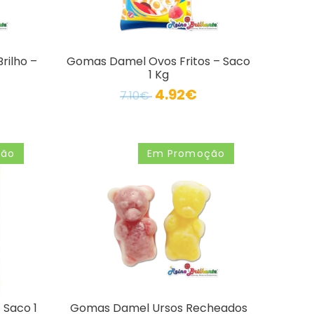
rilho –
Gomas Damel Ovos Fritos – Saco
1 Kg
4.92€
7.10€
ção
Em Promoção
 Saco 1
Gomas Damel Ursos Recheados