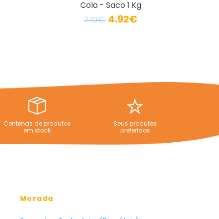
Cola - Saco 1 Kg
4.92€
7.10€
Centenas de produtos
Seus produtos
em stock
preferidos
Morada