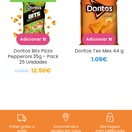
Adicionar
Adicionar
Doritos Bits Pizza
Doritos Tex Mex 44 g
Pepperoni 35g – Pack
1.09€
25 Unidades
12.50€
12.61€
Portes grátis a
Encomende e
Site Seguro
partir
receba em casa
com certificado