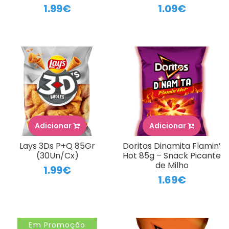
1.99€
1.09€
Adicionar
Adicionar
Lays 3Ds P+Q 85Gr
Doritos Dinamita Flamin’
(30Un/Cx)
Hot 85g – Snack Picante
de Milho
1.99€
1.69€
Em Promoção