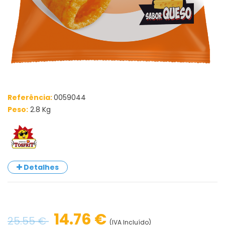
Referência:
0059044
Peso:
2.8 Kg
Detalhes
14.76 €
25.55 €
(IVA Incluído)