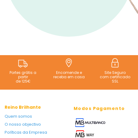
Portes grátis a
Encomende e
Site Seguro
partir
receba em casa
com certificado
de 125€
SSL
Reino Brilhante
Modos Pagamento
Quem somos
O nosso objectivo
Políticas da Empresa