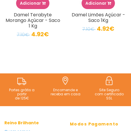
Adicionar
Adicionar
Damel Terabyte
Damel Limões Açúcar -
Morango Açúcar - Saco
Saco 1Kg
1 Kg
4.92€
7.10€
4.92€
7.10€
Portes grátis a
Encomende e
Site Seguro
partir
receba em casa
com certificado
de 125€
SSL
Reino Brilhante
Modos Pagamento