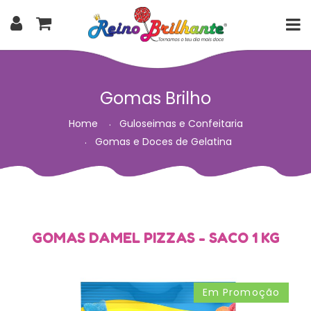
Gomas Brilho
Home
Guloseimas e Confeitaria
Gomas e Doces de Gelatina
GOMAS DAMEL PIZZAS - SACO 1 KG
Em Promoção