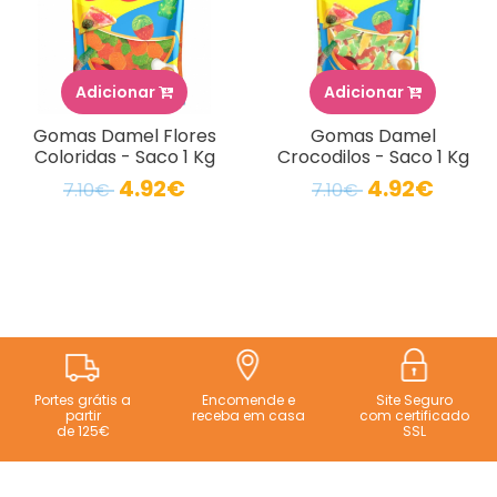
Adicionar
Adicionar
Gomas Damel Flores
Gomas Damel
Coloridas - Saco 1 Kg
Crocodilos - Saco 1 Kg
4.92€
4.92€
7.10€
7.10€
Portes grátis a
Encomende e
Site Seguro
partir
receba em casa
com certificado
de 125€
SSL