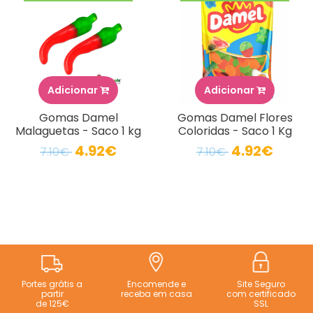
Adicionar
Adicionar
Gomas Damel
Gomas Damel Flores
Malaguetas - Saco 1 kg
Coloridas - Saco 1 Kg
4.92€
4.92€
7.10€
7.10€
Portes grátis a
Encomende e
Site Seguro
partir
receba em casa
com certificado
de 125€
SSL