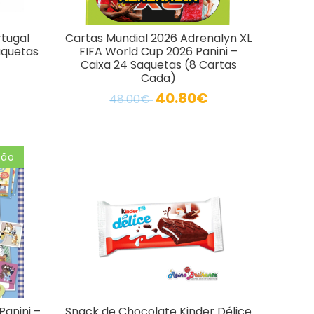
rtugal
Cartas Mundial 2026 Adrenalyn XL
aquetas
FIFA World Cup 2026 Panini –
Caixa 24 Saquetas (8 Cartas
Cada)
40.80€
48.00€
ção
anini –
Snack de Chocolate Kinder Délice