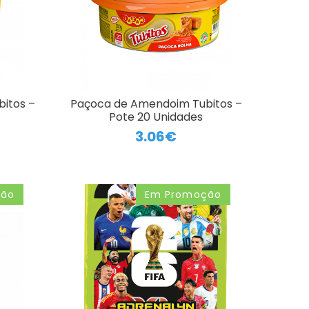
itos –
Paçoca de Amendoim Tubitos –
Pote 20 Unidades
3.06€
ção
Em Promoção