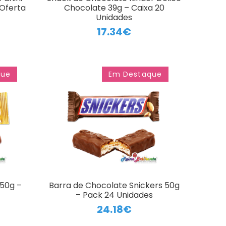
Oferta
Chocolate 39g – Caixa 20
Unidades
17.34€
que
Em Destaque
 50g –
Barra de Chocolate Snickers 50g
– Pack 24 Unidades
24.18€