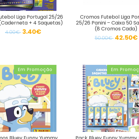
utebol Liga Portugal 25/26
Cromos Futebol Liga Po
 (Caderneta + 4 Saquetas)
25/26 Panini – Caixa 50 S
(8 Cromos Cada)
3.40€
4.00€
42.50€
50.00€
Em Promoção
Em Promo
os Bluey Funny Yummy
Pack Bluey Funny Yummy P