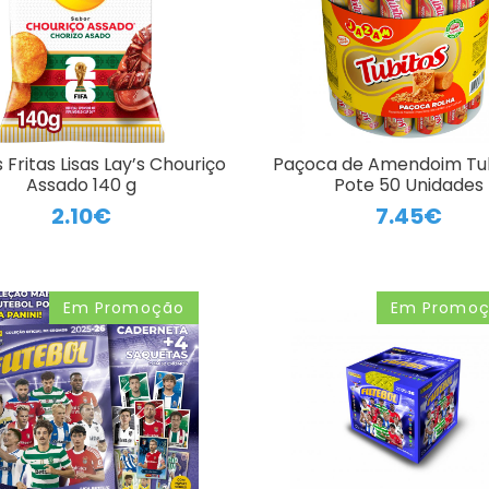
 Fritas Lisas Lay’s Chouriço
Paçoca de Amendoim Tub
Assado 140 g
Pote 50 Unidades
2.10€
7.45€
Em Promoção
Em Promo