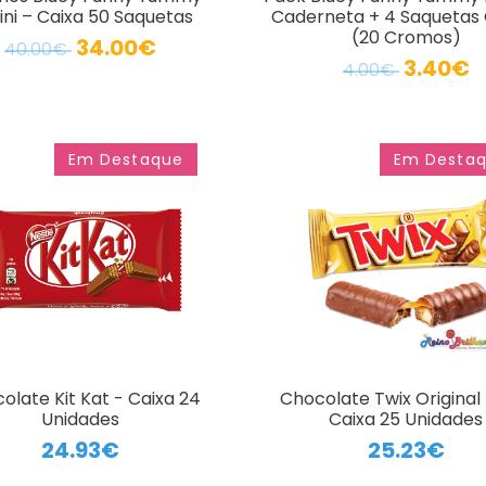
ini – Caixa 50 Saquetas
Caderneta + 4 Saquetas 
(20 Cromos)
34.00€
40.00€
3.40€
4.00€
Em Destaque
Em Desta
olate Kit Kat - Caixa 24
Chocolate Twix Original
Unidades
Caixa 25 Unidades
24.93€
25.23€