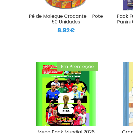
Pé de Moleque Crocante – Pote
Pack F
50 Unidades
Panini
8.92€
Em Promoção
Mega Pack Mundial 2026
Crom