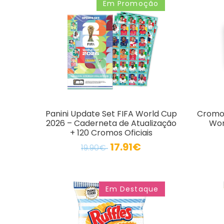
Em Promoção
Panini Update Set FIFA World Cup
Cromos
2026 – Caderneta de Atualização
Wor
+ 120 Cromos Oficiais
17.91€
19.90€
Em Destaque