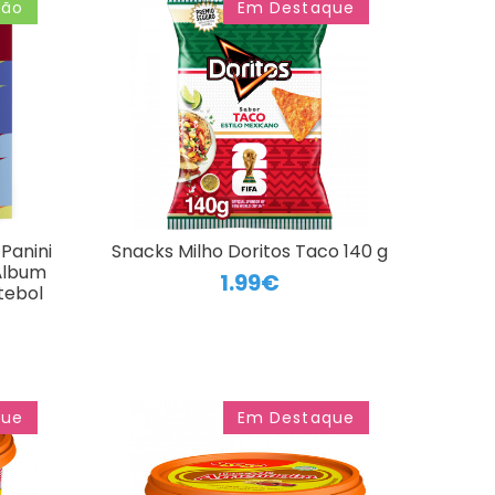
ção
Em Destaque
Panini
Snacks Milho Doritos Taco 140 g
Álbum
1.99€
tebol
que
Em Destaque