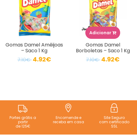
Adicionar
Gomas Damel Amêijoas
Gomas Damel
– Saco 1 Kg
Borboletas – Saco 1 Kg
4.92€
4.92€
7.10€
7.10€
Portes grátis a
Encomende e
Site Seguro
partir
receba em casa
com certificado
de 125€
SSL