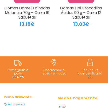
Gomas Damel Talhadas
Gomas Fini Crocodilos
Melancia 70g – Caixa 16
Ácidos 90 g – Caixa 12
Saquetas
Saquetas
13.19€
13.03€
Portes grátis a
Encomende e
Site Seguro
partir
receba em casa
com certificado
de 125€
SSL
Reino Brilhante
Modos Pagamento
Quem somos