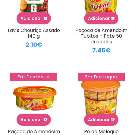
Adicionar
Adicionar
Lay’s Chouriço Assado
Paçoca de Amendoim
140 g
Tubitos – Pote 50
Unidades
2.10€
7.45€
Em Destaque
Em Destaque
Adicionar
Adicionar
Paçoca de Amendoim
Pé de Moleque