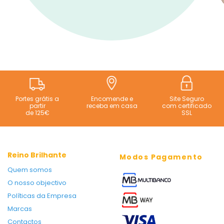
Portes grátis a
Encomende e
Site Seguro
partir
receba em casa
com certificado
de 125€
SSL
Reino Brilhante
Modos Pagamento
Quem somos
O nosso objectivo
Políticas da Empresa
Marcas
Contactos