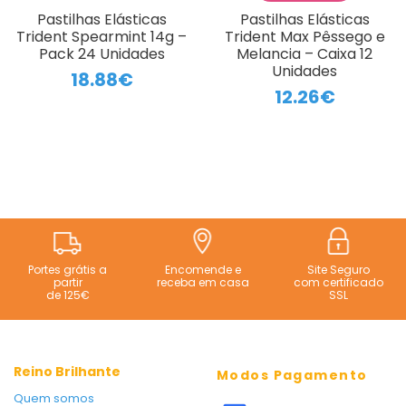
Pastilhas Elásticas
Pastilhas Elásticas
Trident Spearmint 14g –
Trident Max Pêssego e
Pack 24 Unidades
Melancia – Caixa 12
Unidades
18.88€
12.26€
Portes grátis a
Encomende e
Site Seguro
partir
receba em casa
com certificado
de 125€
SSL
Reino Brilhante
Modos Pagamento
Quem somos