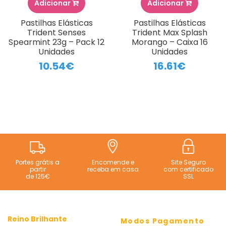
Adicionar
Adicionar
Pastilhas Elásticas
Pastilhas Elásticas
Trident Senses
Trident Max Splash
Spearmint 23g – Pack 12
Morango – Caixa 16
Unidades
Unidades
10.54€
16.61€
Portes grátis a
Encomende e
Site Seguro
partir
receba em casa
com certificado
de 125€
SSL
Reino Brilhante
Modos Pagamento