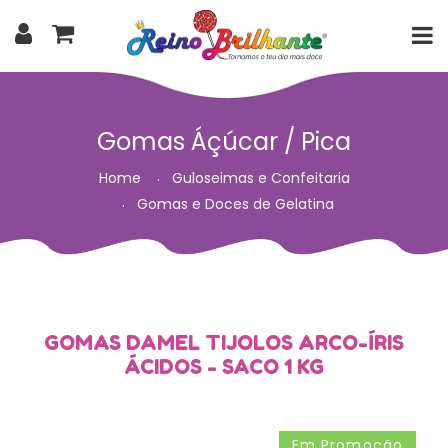
Gomas Áçúcar / Pica
Home
Guloseimas e Confeitaria
Gomas e Doces de Gelatina
GOMAS DAMEL TIJOLOS ARCO-ÍRIS
ÁCIDOS - SACO 1 KG
Em Promoção