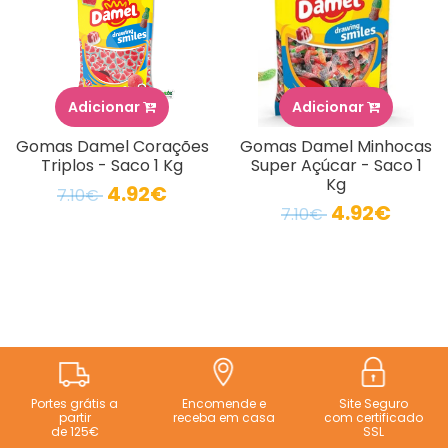
Adicionar
Adicionar
Gomas Damel Corações
Gomas Damel Minhocas
Triplos - Saco 1 Kg
Super Açúcar - Saco 1
Kg
4.92€
7.10€
4.92€
7.10€
Portes grátis a
Encomende e
Site Seguro
partir
receba em casa
com certificado
de 125€
SSL