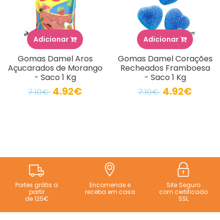
Adicionar
Adicionar
Gomas Damel Aros
Gomas Damel Corações
Açucarados de Morango
Recheados Framboesa
- Saco 1 Kg
- Saco 1 Kg
4.92€
4.92€
7.10€
7.10€
Portes grátis a
Encomende e
Site Seguro
partir
receba em casa
com certificado
de 125€
SSL