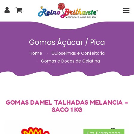
Gomas Áçúcar / Pica
Home
Guloseimas e Confeitaria
Gomas e Doces de Gelatina
GOMAS DAMEL TALHADAS MELANCIA –
SACO 1 KG
Em Promoção