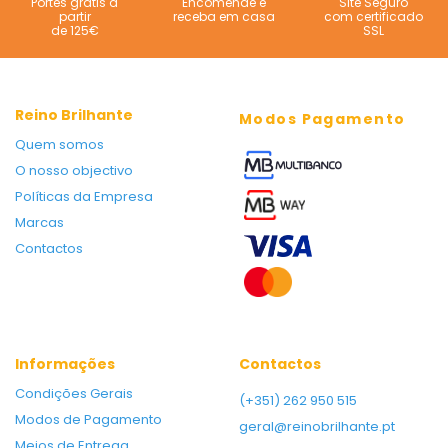
Portes grátis a
Encomende e
Site Seguro
partir
receba em casa
com certificado
de 125€
SSL
Reino Brilhante
Modos Pagamento
Quem somos
O nosso objectivo
Políticas da Empresa
Marcas
Contactos
Informações
Contactos
Condições Gerais
(+351) 262 950 515
Modos de Pagamento
geral@reinobrilhante.pt
Meios de Entrega