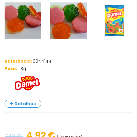
Referência:
0044144
Peso:
1 Kg
Detalhes
4.92 €
7.10 €