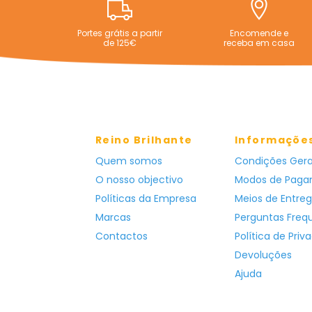
Portes grátis a partir
Encomende e
de 125€
receba em casa
Reino Brilhante
Informaçõe
Quem somos
Condições Gera
O nosso objectivo
Modos de Pag
Políticas da Empresa
Meios de Entre
Marcas
Perguntas Freq
Contactos
Política de Priv
Devoluções
Ajuda