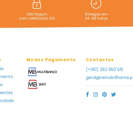
Site Seguro
Entregas em
com certificado SSL
24-48 horas
s
Modos Pagamento
Contactos
is
(+351) 262 950 515
amento
geral@reinobrilhante.p
ga
uentes
acidade