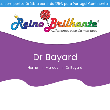
om portes Grátis a partir de 125€ para Portugal Continental
Dr Bayard
Home
Marcas
Dr Bayard