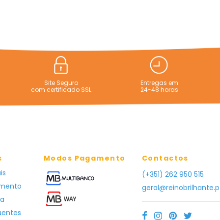
Site Seguro
Entregas em
com certificado SSL
24-48 horas
s
Modos Pagamento
Contactos
is
(+351) 262 950 515
amento
geral@reinobrilhante.p
ga
uentes