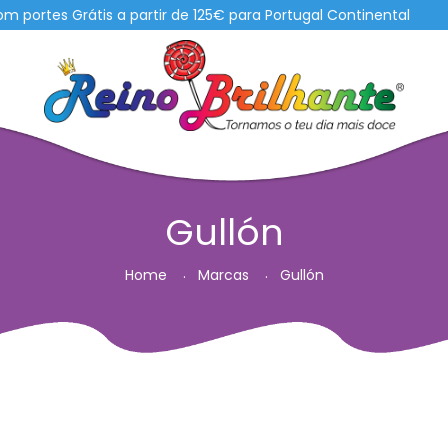
s Grátis a partir de 125€ para Portugal Continental
Gullón
Home
Marcas
Gullón