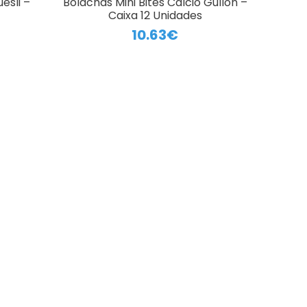
esli –
Bolachas Mini Bites Cálcio Gullón –
Caixa 12 Unidades
10.63€