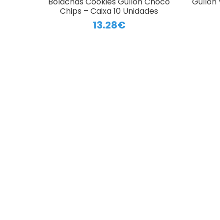
Bolachas Cookies Gullón Choco
Gullón
Chips – Caixa 10 Unidades
13.28€