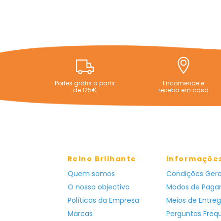
Portes grátis a partir
Encomende e
de 125€
receba em casa
Reino Brilhante
Informaçõe
Quem somos
Condições Gera
O nosso objectivo
Modos de Pag
Políticas da Empresa
Meios de Entre
Marcas
Perguntas Freq