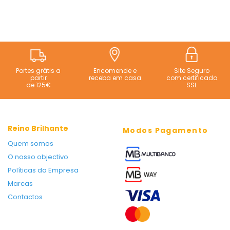
Portes grátis a
Encomende e
Site Seguro
partir
receba em casa
com certificado
de 125€
SSL
Reino Brilhante
Modos Pagamento
Quem somos
O nosso objectivo
Políticas da Empresa
Marcas
Contactos