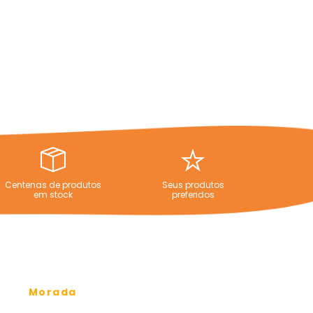
Centenas de produtos
Seus produtos
em stock
preferidos
Morada