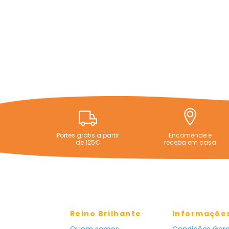
Portes grátis a partir
Encomende e
de 125€
receba em casa
Reino Brilhante
Informaçõe