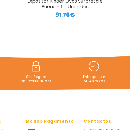
Expositor Kinder Ovos Surpresa e
Bueno - 66 Unidades
91.76€
Site Seguro
Entregas em
com certificado SSL
24-48 horas
s
Modos Pagamento
Contactos