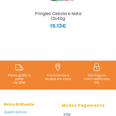
Pringles Cebola e Nata
12x40g
15.13€
Portes grátis a
Encomende e
Site Seguro
partir
receba em casa
com certificado
de 125€
SSL
Reino Brilhante
Modos Pagamento
Quem somos